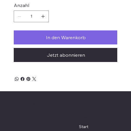
Anzahl
In den Warenkorb
Jetzt abonnieren
CoworkBR | Kollaborativer Raum
Lokal
Speisekarte
Unser Registrierungsbüro in
Start