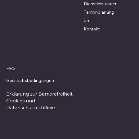
der Av. das Nações Unidas
Dienstleistungen
18.801 (SL 413)
Terminplanung
(11) 98802-5474
Um
www.coworkbr.com
Kontakt
Sozialen Medien
Richtlinien
FAQ
Facebook
Versandbedingungen
WhatsApp
Geschäftsbedingungen
Rückgaberecht
Erklärung zur Barrierefreiheit
Cookies und
Datenschutzrichtlinie