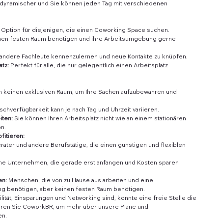
 dynamischer und Sie können jeden Tag mit verschiedenen
e Option für diejenigen, die einen Coworking Space suchen.
keinen festen Raum benötigen und ihre Arbeitsumgebung gerne
 andere Fachleute kennenzulernen und neue Kontakte zu knüpfen.
atz:
Perfekt für alle, die nur gelegentlich einen Arbeitsplatz
 keinen exklusiven Raum, um Ihre Sachen aufzubewahren und
schverfügbarkeit kann je nach Tag und Uhrzeit variieren.
ten:
Sie können Ihren Arbeitsplatz nicht wie an einem stationären
n.
fitieren:
rater und andere Berufstätige, die einen günstigen und flexiblen
ine Unternehmen, die gerade erst anfangen und Kosten sparen
en:
Menschen, die von zu Hause aus arbeiten und eine
ng benötigen, aber keinen festen Raum benötigen.
lität, Einsparungen und Networking sind, könnte eine freie Stelle die
tieren Sie CoworkBR, um mehr über unsere Pläne und
en.