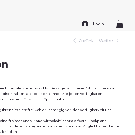
Login
Zurück
Weiter
on
 auch flexible Stelle oder Hot Desk genannt, eine Art Plan, bei dem
eibtisch haben. Stattdessen können Sie jeden verfügbaren
m gemeinsamen Coworking Space nutzen.
Ihren Sitzplatz frei wählen, abhängig von der Verfügbarkeit und
ind freistehende Pläne wirtschaftlicher als feste Tischpläne.
 mit anderen Kollegen teilen, haben Sie mehr Möglichkeiten, Leute
u knüpfen.