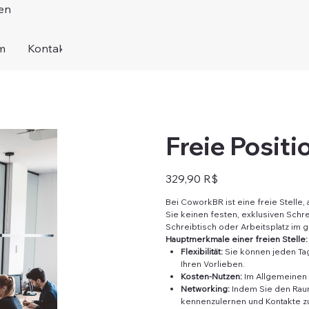
en
m
Kontakt
Freie Positi
Preis
329,90 R$
Bei CoworkBR ist eine freie Stelle,
Sie keinen festen, exklusiven Schr
Schreibtisch oder Arbeitsplatz i
Hauptmerkmale einer freien Stelle:
Flexibilität:
Sie können jeden Tag 
Ihren Vorlieben.
Kosten-Nutzen:
Im Allgemeinen s
Networking:
Indem Sie den Raum
kennenzulernen und Kontakte z