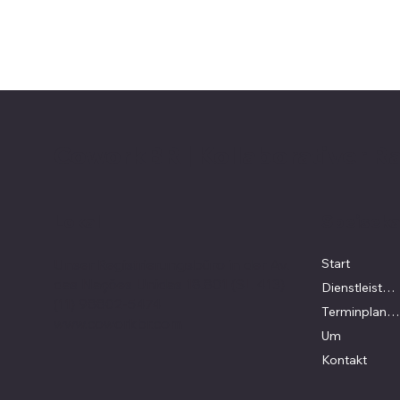
CoworkBR | Kollaborativer 
Lokal
Speiseka
Unser Registrierungsbüro in der Av.
Start
das Nações Unidas 18.801 (SL 413)
Dienstleistungen
(11) 98802-5474
Terminplanung
www.coworkbr.com
Um
Kontakt