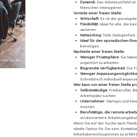
Dynamik:
Das Arbeitsumfeld ist
Menschen interagieren.
Vorteile einer freien Stelle:
Wirtschaft:
Es ist die günstigst
Flexibilität:
Ideal für alle, die 
variieren.
Networking:
Tolle Gelegenheit,
Ideal für den sporadischen Eins
benötigen.
Nachteile einer freien Stelle:
Weniger Privatsphäre:
Sie haben
ungestört zu arbeiten.
Begrenzte Verfügbarkeit:
Die Ti
Weniger Anpassungsmöglichkei
Schreibtisch individuell anpasse
Wer kann von einer freien Stelle pro
Selbstständige:
Freiberufler, Be
Arbeitsplatz suchen.
Unternehmer:
Startups und kle
müssen.
Berufstätige, die remote arbeit
strukturiertere Arbeitsumgebu
Wenn Sie auf der Suche nach Flexibi
ideale Option für Sie sein. Kontak
Arbeitsbereichsoptionen zu erfahr