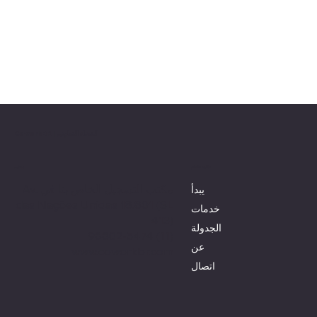
CoworkBR | الفضاء التعاوني
قائمة طعام
محلي
مكتب التسجيل الخاص بنا في Av.
يبدأ
das Nações Unidas 18.801 (SL
خدمات
413)
الجدولة
(11) 98802-5474
عن
www.coworkbr.com
اتصال