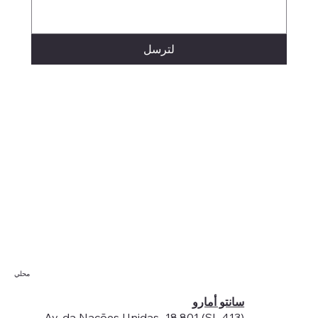
لترسل
محلي
سانتو أمارو
Av. da Nações Unidas، 18.801 (SL 413) -