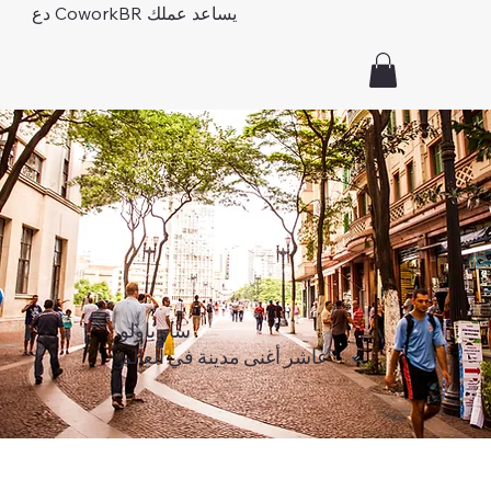
دع CoworkBR يساعد عملك
ساو باولو
عاشر أغنى مدينة في العالم