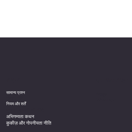
सामाजिक मीडिया
नीतियों
सामान्य प्रश्न
फेसबुक
नौवहन नीति
Whatsapp
नियम और शर्तें
भुगतान वापसी की नीति
अभिगम्यता कथन
कुकीज़ और गोपनीयता नीति