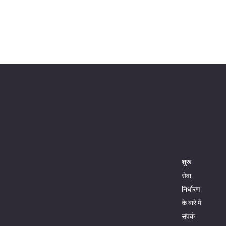
सहकर्मी | सहयोगात्मक स्थान
स्थानीय
मेन्यू
Av. das Nações Unidas 18.801 (SL
शुरू
413) में हमारा पंजीकरण कार्यालय
सेवा
(11)98802-5474
निर्धारण
www.coworkbr.com
के बारे में
संपर्क