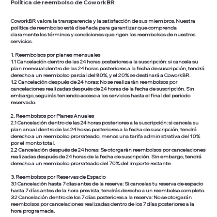
Política de reembolso de CoworkBR
CoworkBR valora la transparencia y la satisfacción de sus miembros. Nuestra
política de reembolso está diseñada para garantizar que comprenda
claramente los términos y condiciones que rigen los reembolsos de nuestros
servicios.
1. Reembolsos por planes mensuales
1.1 Cancelación dentro de las 24 horas posteriores a la suscripción: si cancela su
plan mensual dentro de las 24 horas posteriores a la fecha de suscripción, tendrá
derecho a un reembolso parcial del 80%, y el 20% se destinará a CoworkBR.
1.2 Cancelación después de 24 horas: No se realizarán reembolsos por
cancelaciones realizadas después de 24 horas de la fecha de suscripción. Sin
embargo, seguirás teniendo acceso a los servicios hasta el final del periodo
reservado.
2. Reembolsos por Planes Anuales
2.1 Cancelación dentro de las 24 horas posteriores a la suscripción: si cancela su
plan anual dentro de las 24 horas posteriores a la fecha de suscripción, tendrá
derecho a un reembolso prorrateado, menos una tarifa administrativa del 10%
por el monto total.
2.2 Cancelación después de 24 horas: Se otorgarán reembolsos por cancelaciones
realizadas después de 24 horas de la fecha de suscripción. Sin embargo, tendrá
derecho a un reembolso prorrateado del 70% del importe restante.
3. Reembolsos por Reservas de Espacio
3.1 Cancelación hasta 7 días antes de la reserva: Si cancelas tu reserva de espacio
hasta 7 días antes de la hora prevista, tendrás derecho a un reembolso completo.
3.2 Cancelación dentro de los 7 días posteriores a la reserva: No se otorgarán
reembolsos por cancelaciones realizadas dentro de los 7 días posteriores a la
hora programada.