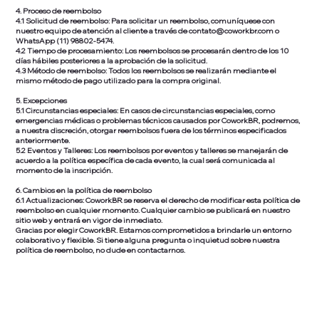
4. Proceso de reembolso
4.1 Solicitud de reembolso: Para solicitar un reembolso, comuníquese con
nuestro equipo de atención al cliente a través de
contato@coworkbr.com
o
WhatsApp (11) 98802-5474.
4.2 Tiempo de procesamiento: Los reembolsos se procesarán dentro de los 10
días hábiles posteriores a la aprobación de la solicitud.
4.3 Método de reembolso: Todos los reembolsos se realizarán mediante el
mismo método de pago utilizado para la compra original.
5. Excepciones
5.1 Circunstancias especiales: En casos de circunstancias especiales, como
emergencias médicas o problemas técnicos causados por CoworkBR, podremos,
a nuestra discreción, otorgar reembolsos fuera de los términos especificados
anteriormente.
5.2 Eventos y Talleres: Los reembolsos por eventos y talleres se manejarán de
acuerdo a la política específica de cada evento, la cual será comunicada al
momento de la inscripción.
6. Cambios en la política de reembolso
6.1 Actualizaciones: CoworkBR se reserva el derecho de modificar esta política de
reembolso en cualquier momento. Cualquier cambio se publicará en nuestro
sitio web y entrará en vigor de inmediato.
Gracias por elegir CoworkBR. Estamos comprometidos a brindarle un entorno
colaborativo y flexible. Si tiene alguna pregunta o inquietud sobre nuestra
política de reembolso, no dude en contactarnos.