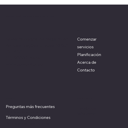
CoworkBR | Espacio Colaborativo
Local
Menú
Nuestra oficina de registro en
Comenzar
Av. das Nações Unidas 18.801
servicios
(SL 413)
Planificación
(11) 98802-5474
Acerca de
www.coworkbr.com
Contacto
Redes sociales
Políticas
Preguntas más frecuentes
Facebook
Politica de envios
Whatsapp
Términos y Condiciones
Politica de reembolso