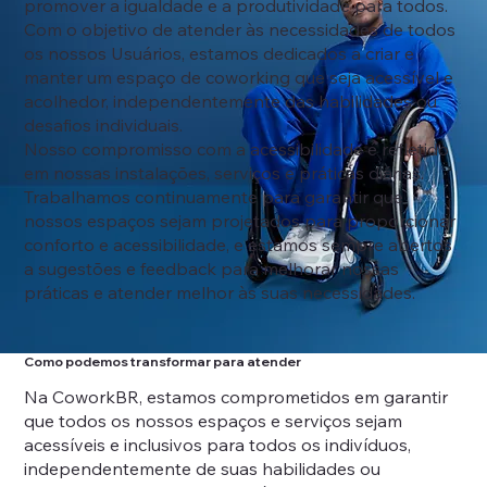
promover a igualdade e a produtividade para todos.
Com o objetivo de atender às necessidades de todos
os nossos Usuários, estamos dedicados a criar e
manter um espaço de coworking que seja acessível e
acolhedor, independentemente das habilidades ou
desafios individuais.
Nosso compromisso com a acessibilidade é refletido
em nossas instalações, serviços e práticas diárias.
Trabalhamos continuamente para garantir que
nossos espaços sejam projetados para proporcionar
conforto e acessibilidade, e estamos sempre abertos
a sugestões e feedback para melhorar nossas
práticas e atender melhor às suas necessidades.
Como podemos transformar para atender
Na CoworkBR, estamos comprometidos em garantir
que todos os nossos espaços e serviços sejam
acessíveis e inclusivos para todos os indivíduos,
independentemente de suas habilidades ou