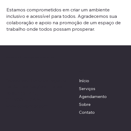
Estamos comprometidos em criar um ambiente
inclusivo e acessível para todos. Agradecemos sua
colaboração e apoio na promoção de um espaço de
trabalho onde todos possam prosperar.
CoworkBR | Espaço Colaborativo
Local
Menu
Nosso escritório de registro
Início
na Av. das Nações Unidas
Serviços
18.801 (SL 413)
Agendamento
(11) 98802-5474
Sobre
www.coworkbr.com
Contato